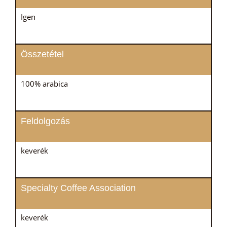
Igen
Összetétel
100% arabica
Feldolgozás
keverék
Specialty Coffee Association
keverék