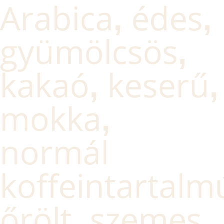
Arabica
édes
,
,
gyümölcsös
,
kakaó
keserű
,
,
mokka
,
normál
koffeintartalm
őrölt
szemes
,