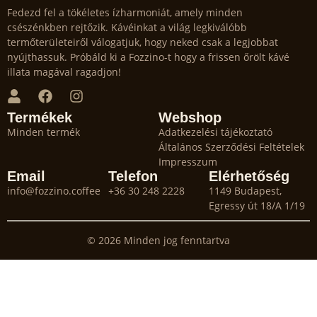
Fedezd fel a tökéletes ízharmoniát, amely minden
csészénkben rejtőzik. Kávéinkat a világ legkiválóbb
termőterületeiről válogatjuk, hogy neked csak a legjobbat
nyújthassuk. Próbáld ki a Fozzino-t hogy a frissen őrölt kávé
illata magával ragadjon!
Termékek
Webshop
Minden termék
Adatkezelési tájékoztató
Általános Szerződési Feltételek
Impresszum
Email
Telefon
Elérhetőség
info@fozzino.coffee
+36 30 248 2228
1149 Budapest,
Egressy út 18/A 1/19
© 2026 Minden jog fenntartva