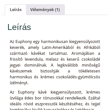
Leírás
Vélemények (1)
Leírás
Az Euphony egy harmonikusan kiegyensúlyozott
keverék, amely Latin-Amerikából és Afrikából
származó kávékat tartalmaz. Aromájában a
frissítő levendula, melasz és keserű csokoládé
jegyei dominálnak. A legkiválóbb minőségű
kávészemek biztosítják a tökéletesen
harmonikus és krémes csokoládés-gyümölcsös
ízélményt.
Az Euphony kávé kiegyensúlyozott, krémes
ízvilága édes bor tónusokkal rendelkezik. Ezáltal
ideális rövid eszpresszók készítéséhez, és tejjel
kombinálva kiváló kapucsínóhoz és lattéhoz is.