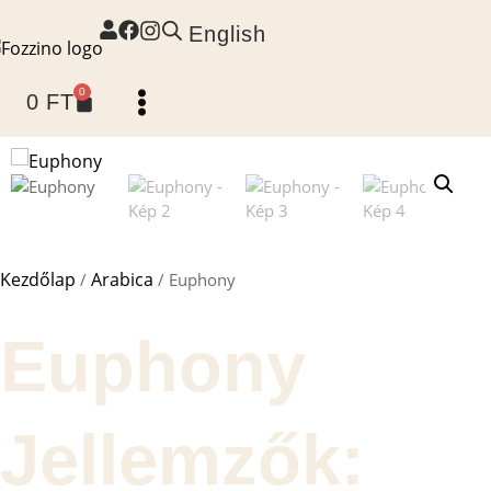
English
0
0
FT
Kezdőlap
Arabica
/
/ Euphony
Euphony
Jellemzők: