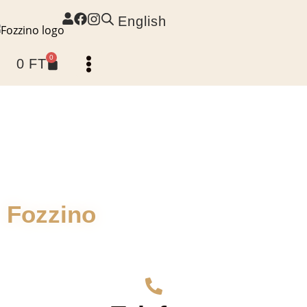
English
0
0
FT
Kapcsolat
Fozzino