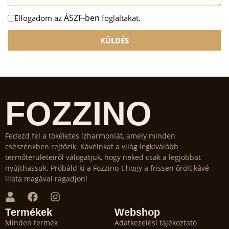
ÁSZF-ben
Elfogadom az
foglaltakat.
KÜLDÉS
FOZZINO
Fedezd fel a tökéletes ízharmoniát, amely minden
csészénkben rejtőzik. Kávéinkat a világ legkiválóbb
termőterületeiről válogatjuk, hogy neked csak a legjobbat
nyújthassuk. Próbáld ki a Fozzino-t hogy a frissen őrölt kávé
illata magával ragadjon!
Termékek
Webshop
Minden termék
Adatkezelési tájékoztató