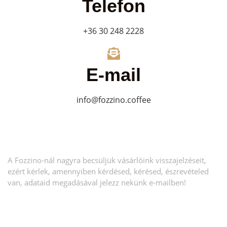
Telefon
+36 30 248 2228
E-mail
info@fozzino.coffee
A Fozzino-nál nagyra becsüljük vásárlóink visszajelzéseit,
ezért kérlek, amennyiben kérdésed, kérésed, észrevételed
van, adataid megadásával jelezz nekünk e-mailben!