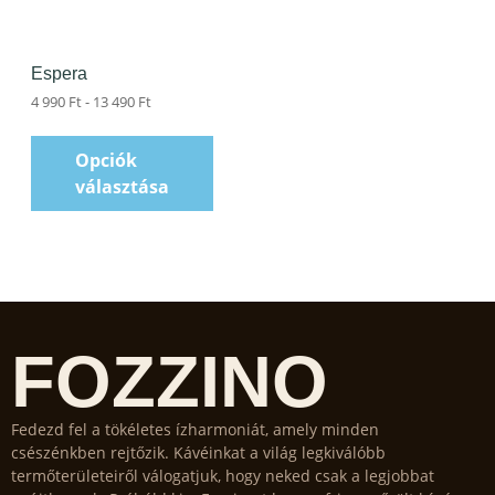
Espera
4 990
Ft
-
13 490
Ft
Opciók
választása
FOZZINO
Fedezd fel a tökéletes ízharmoniát, amely minden
csészénkben rejtőzik. Kávéinkat a világ legkiválóbb
termőterületeiről válogatjuk, hogy neked csak a legjobbat