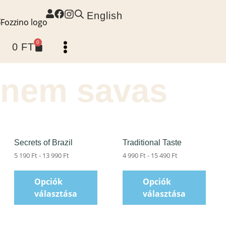
English
0
0
FT
nem savas
Secrets of Brazil
Traditional Taste
5 190
Ft
-
13 990
Ft
4 990
Ft
-
15 490
Ft
Opciók
Opciók
választása
választása