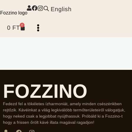
English
0
0
FT
FOZZINO
Fedezd fel a tökéletes ízharmoniát, amely minden csészénkben
rejtőzik. Kávéinkat a világ legkiválóbb termőterületeiről válogatjuk,
hogy neked csak a legjobbat nyújthassuk. Próbáld ki a Fozzino-t
hogy a frissen őrölt kávé illata magával ragadjon!