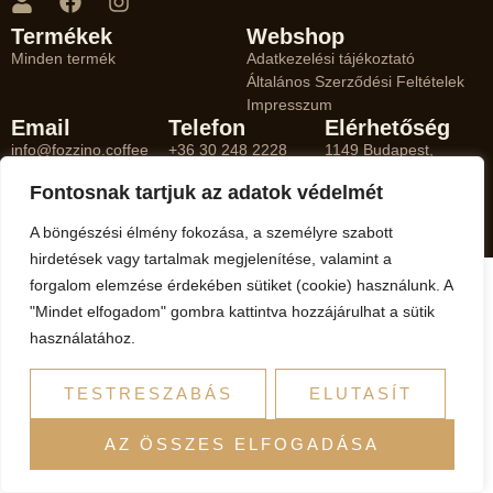
Termékek
Webshop
Minden termék
Adatkezelési tájékoztató
Általános Szerződési Feltételek
Impresszum
Email
Telefon
Elérhetőség
info@fozzino.coffee
+36 30 248 2228
1149 Budapest,
Egressy út 18/A 1/19
Fontosnak tartjuk az adatok védelmét
© 2026 Minden jog fenntartva
A böngészési élmény fokozása, a személyre szabott
hirdetések vagy tartalmak megjelenítése, valamint a
forgalom elemzése érdekében sütiket (cookie) használunk. A
"Mindet elfogadom" gombra kattintva hozzájárulhat a sütik
használatához.
TESTRESZABÁS
ELUTASÍT
AZ ÖSSZES ELFOGADÁSA